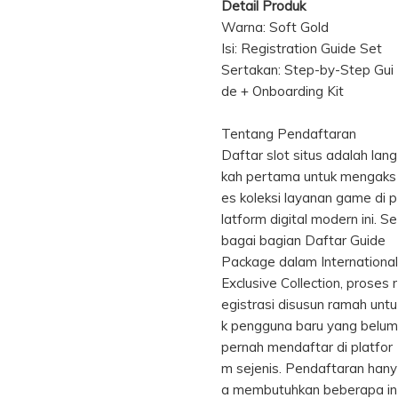
Detail Produk
Warna: Soft Gold
Isi: Registration Guide Set
Sertakan: Step-by-Step Gui
de + Onboarding Kit
Tentang Pendaftaran
Daftar slot situs adalah lang
kah pertama untuk mengaks
es koleksi layanan game di p
latform digital modern ini. Se
bagai bagian Daftar Guide
Package dalam International
Exclusive Collection, proses r
egistrasi disusun ramah untu
k pengguna baru yang belum
pernah mendaftar di platfor
m sejenis. Pendaftaran hany
a membutuhkan beberapa in