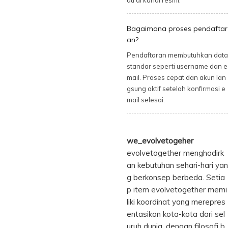
au di kanal resmi.
Bagaimana proses pendaftar
an?
Pendaftaran membutuhkan data
standar seperti username dan e
mail. Proses cepat dan akun lan
gsung aktif setelah konfirmasi e
mail selesai.
we_evolvetogeher
evolvetogether menghadirk
an kebutuhan sehari-hari yan
g berkonsep berbeda. Setia
p item evolvetogether memi
liki koordinat yang merepres
entasikan kota-kota dari sel
uruh dunia, dengan filosofi b