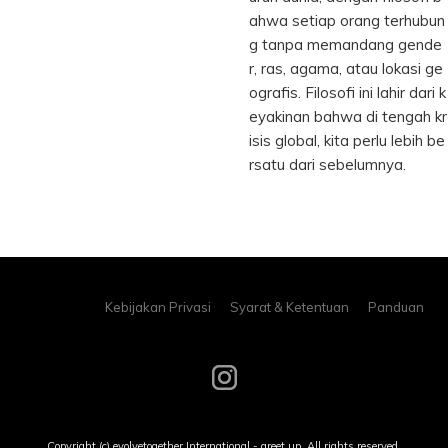
ahwa setiap orang terhubun
g tanpa memandang gende
r, ras, agama, atau lokasi ge
ografis. Filosofi ini lahir dari k
eyakinan bahwa di tengah kr
isis global, kita perlu lebih be
rsatu dari sebelumnya.
Kebijakan Privasi
Syarat & Ketentuan
Panduan
Copyright (c) evolvetogether International - greet up. All rights reserved.