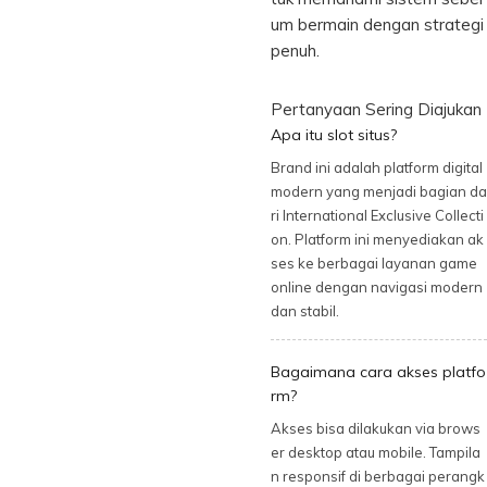
um bermain dengan strategi
penuh.
Pertanyaan Sering Diajukan
Apa itu slot situs?
Brand ini adalah platform digital
modern yang menjadi bagian da
ri International Exclusive Collecti
on. Platform ini menyediakan ak
ses ke berbagai layanan game
online dengan navigasi modern
dan stabil.
Bagaimana cara akses platfo
rm?
Akses bisa dilakukan via brows
er desktop atau mobile. Tampila
n responsif di berbagai perangk