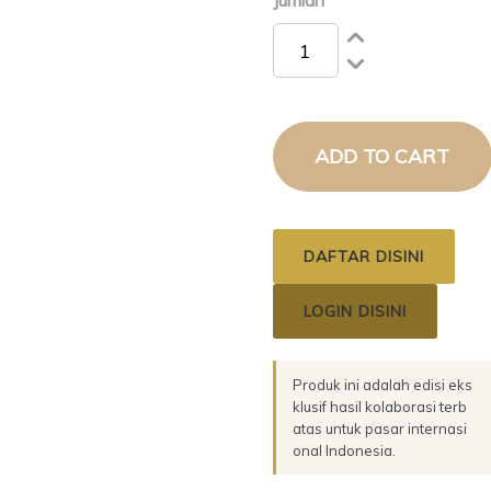
Jumlah
ADD TO CART
DAFTAR DISINI
LOGIN DISINI
Produk ini adalah edisi eks
klusif hasil kolaborasi terb
atas untuk pasar internasi
onal Indonesia.