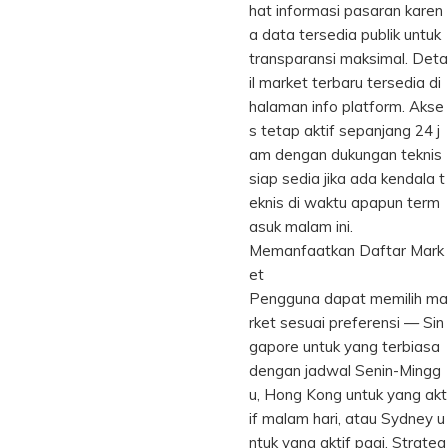
hat informasi pasaran karen
a data tersedia publik untuk
transparansi maksimal. Deta
il market terbaru tersedia di
halaman info platform
. Akse
s tetap aktif sepanjang 24 j
am dengan dukungan teknis
siap sedia jika ada kendala t
eknis di waktu apapun term
asuk malam ini.
Memanfaatkan Daftar Mark
et
Pengguna dapat memilih ma
rket sesuai preferensi — Sin
gapore untuk yang terbiasa
dengan jadwal Senin-Mingg
u, Hong Kong untuk yang akt
if malam hari, atau Sydney u
ntuk yang aktif pagi. Strateg