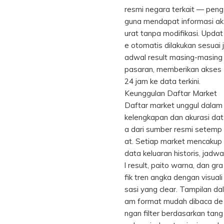
resmi negara terkait — peng
guna mendapat informasi ak
urat tanpa modifikasi. Updat
e otomatis dilakukan sesuai j
adwal result masing-masing
pasaran, memberikan akses
24 jam ke data terkini.
Keunggulan Daftar Market
Daftar market unggul dalam
kelengkapan dan akurasi dat
a dari sumber resmi setemp
at. Setiap market mencakup
data keluaran historis, jadwa
l result, paito warna, dan gra
fik tren angka dengan visuali
sasi yang clear. Tampilan dal
am format mudah dibaca de
ngan filter berdasarkan tang