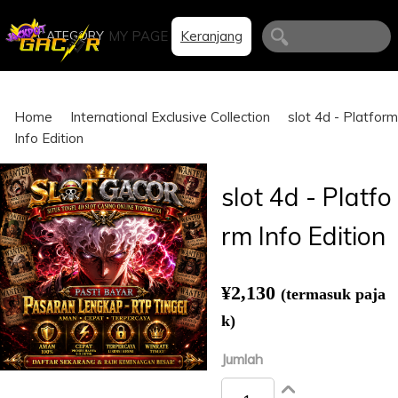
CATEGORY
MY PAGE
ABOUT
Keranjang
GUIDE
CONTACT
Home
International Exclusive Collection
slot 4d - Platform
Info Edition
slot 4d - Platfo
rm Info Edition
¥2,130
(termasuk paja
k)
Jumlah