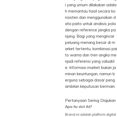
i yang umum dilakukan adala
h memantau hasil secara ko
nsisten dan menggunakan d
ata paito untuk analisis pola
dengan reference jangka pa
njang. Bagi yang mengincar
peluang menang besar di m
arket tertentu, kombinasi pai
to warna dan tren angka me
njadi referensi yang valuabl
e. Informasi market bukan ja
minan keuntungan, namun b
erguna sebagai dasar peng
ambilan keputusan bermain.
Pertanyaan Sering Diajukan
Apa itu slot 4d?
Brand ini adalah platform digital