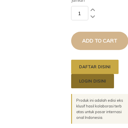
Jumlah
ADD TO CART
DAFTAR DISINI
LOGIN DISINI
Produk ini adalah edisi eks
klusif hasil kolaborasi terb
atas untuk pasar internasi
onal Indonesia.