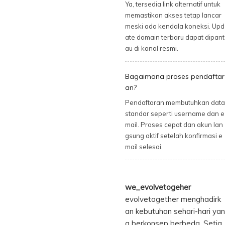
Ya, tersedia link alternatif untuk
memastikan akses tetap lancar
meski ada kendala koneksi. Upd
ate domain terbaru dapat dipant
au di kanal resmi.
Bagaimana proses pendaftar
an?
Pendaftaran membutuhkan data
standar seperti username dan e
mail. Proses cepat dan akun lan
gsung aktif setelah konfirmasi e
mail selesai.
we_evolvetogeher
evolvetogether menghadirk
an kebutuhan sehari-hari yan
g berkonsep berbeda. Setia