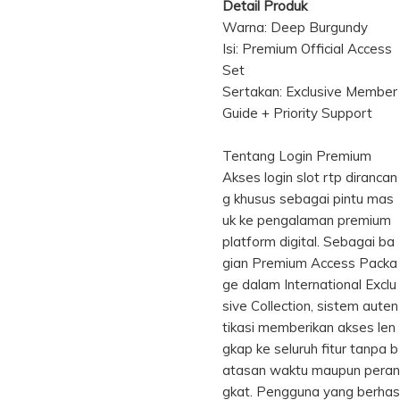
Detail Produk
Warna: Deep Burgundy
Isi: Premium Official Access
Set
Sertakan: Exclusive Member
Guide + Priority Support
Tentang Login Premium
Akses login slot rtp dirancan
g khusus sebagai pintu mas
uk ke pengalaman premium
platform digital. Sebagai ba
gian Premium Access Packa
ge dalam International Exclu
sive Collection, sistem auten
tikasi memberikan akses len
gkap ke seluruh fitur tanpa b
atasan waktu maupun peran
gkat. Pengguna yang berhas