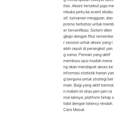
itas. Akses tersebut juga me
mbuka pintu ke event eksklu
sif, turnamen mingguan, dan
promo terbatas untuk memb
er terverifikasi. Sistem dilen
gkapi dengan fitur remembe
r session untuk akses yang l
ebih cepat di perangkat yan
g sama. Pemain yang aktif
memburu opsi mudah mena
ng akan mendapat akses ke
informasi statistik harian yan
g berguna untuk strategi ber
main. Bagi yang aktif bermai
n malam ini atau jam-jam ra
mai lainnya, platform tetap s
tabil dengan latency rendah.
Cara Masuk