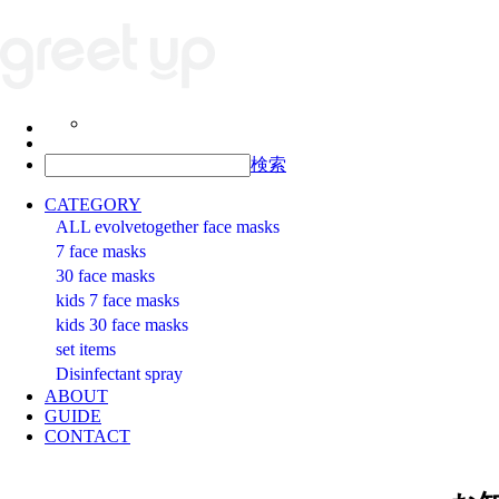
検索
CATEGORY
ALL evolvetogether face masks
7 face masks
30 face masks
kids 7 face masks
kids 30 face masks
set items
Disinfectant spray
ABOUT
GUIDE
CONTACT